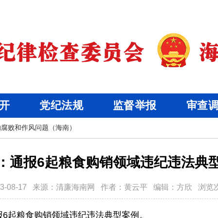
开
党纪法规
监督举报
审查
的腐败和作风问题（海南）
：通报6起粮食购销领域违纪违法典
3-08-17
来源：
清廉海南网
作者：
黄云平
编辑：
方欣
浏览
报6起粮食购销领域违纪违法典型案例。