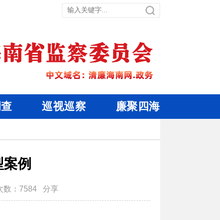
调查
巡视巡察
廉聚四海
型案例
次数：
7584
分享