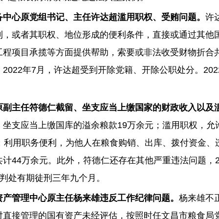
备中心原党组书记、主任许达超滥用职权、受贿问题。
许
利，或者其职权、地位形成的便利条件，直接或通过其他
程项目承揽等方面提供帮助，索要或非法收受财物折合共
022年7月，许达超受到开除党籍、开除公职处分。202
原副主任符德仁截留、坐支应当上
缴
国家的财政收入
以及
、坐支应当上缴国库的溢余粮款19万余元；滥用职权，允
元；利用职务便利，为他人在粮食购销、出库、拨付资金、
计44万余元。此外，符德仁还存在其他严重违法问题，2
仁被判处有期徒刑三年九个月。
资产管理中心原主任杨来雄违反工作纪律问题。
杨来雄不
对直接管理的国有资产未经评估，按照时任文昌市粮食局