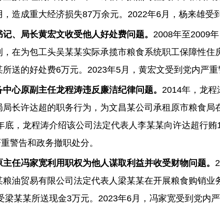
，造成重大经济损失87万余元。2022年6月，杨来雄受
书记、局长黄宏文收受他人好处费问题。
2008年至20
利，在为包工头吴某某实际承揽市粮食系统职工保障性住
所送的好处费6万元。2023年5月，黄宏文受到党内严
备中心原副主任龙程涛违反廉洁纪律问题。
2014年，龙
局局长许达超的职务行为，为文昌某公司承租原市粮食局在
4年底，龙程涛介绍该公司法定代表人李某某向许达超行贿
内严重警告和政务撤职处分。
原主任冯家宽利用职权为他人谋取利益并收受财物问题。
某粮油贸易有限公司法定代表人梁某某在开展粮食购销业
收受梁某某所送现金3万元。2023年6月，冯家宽受到党